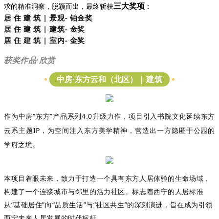
三大奖项
求的精准洞察，脱颖而出，最终斩获
：
居 住 建 筑
|
景观- 铂
金奖
居 住 建 筑
|
建筑
-
金奖
居 住 建 筑
| 室内- 金奖
获奖作品·欣赏
| 建筑
中房·东方云和（北区）
作为中房
“东方”产品系列4.0升级力作，项目引入书院文化延续东方
云系主题IP，为空间注入东方美学精神，营造出一方隐匿于公园的
学府之境。
本项目着眼未来，致力于打造一个具有东方人居体验的生命场域，
构建了一个连接城市与邻里的活力社区。标志着西宁的人居标准
从
“基础居住”向“品质生活”与“社区共生”的深刻演进，旨在成为引领
西宁未来人居发展的时代标杆。