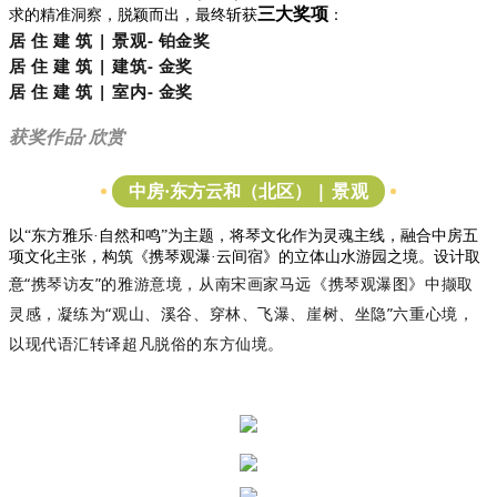
三大奖项
求的精准洞察，脱颖而出，最终斩获
：
居 住 建 筑
|
景观- 铂
金奖
居 住 建 筑
|
建筑
-
金奖
居 住 建 筑
| 室内- 金奖
获奖作品·欣赏
| 景观
中房·东方云和（北区）
以“东方雅乐·自然和鸣”为主题，将琴文化作为灵魂主线，融合中房五
项文化主张，构筑《携琴观瀑·云间宿》的立体山水游园之境。设计取
“携琴访友”的雅游意境，从南宋画家马远《携琴观瀑图》中撷取
意
灵感，凝练为“观山、溪谷、穿林、飞瀑、崖树、坐隐”六重心境，
以现代语汇转译超凡脱俗的东方仙境。