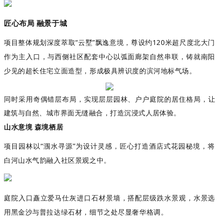
匠心布局
融景于城
项目整体规划深度萃取
“
云墅
”
飘逸意境，尊设约
120
米超尺度北大门
作为主入口，与西侧社区配套中心以弧面廊架自然串联，铸就南阳
少见的超长住宅立面造型，形成极具辨识度的滨河地标气场。
同时采用奇偶错层布局，实现层层园林、户户庭院的居住格局，让
建筑与自然、城市界面无缝融合，打造沉浸式人居体验。
山水意境
森境栖居
项目园林以
“
涠水寻源
”
为设计灵感，匠心打造酒店式花园秘境，将
白河山水气韵融入社区景观之中。
庭院入口矗立爱马仕灰进口石材景墙，搭配层级跌水景观，水景选
用黑金沙与普拉达绿石材，细节之处尽显奢华格调。