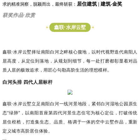
居住建筑 | 建筑-金奖
求的精准洞察，脱颖而出，最终斩获：
获奖作品·欣赏
·
鑫联
水岸云墅
鑫联
·
水岸云墅择址
南阳
白河之畔核心腹地，以时代视野迭代南阳人
居高度，从定位到落地，从规划到细节，每一处打磨都彰显着对品
质人居的极致追求，用匠心勾勒高阶生活的理想模样
。
白河头排
四代人居标杆
鑫联
·
水岸云墅立足南阳白河一线河景地段，紧邻白河湿地公园
原
生
态
“
绿肺
”
，以南阳首座第四代河景生态住宅为核心定位，打破传统
居住桎梏，打造集生态、品质、格调于一体的空中
云墅
作品，重新
定义城市高阶居住体验。