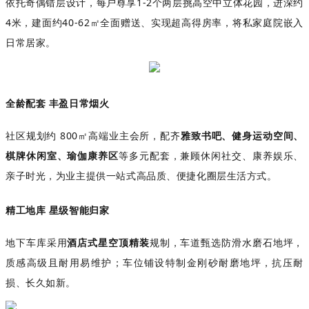
依托奇偶错层设计，每户尊享
1-2
个两层挑高空中立体花园，进深约
4
米，建面约
40-62
㎡全面赠送、实现超高得房率，将私家庭院嵌入
日常居家。
全龄配套
丰盈日常烟火
社区规划约
800㎡高端业主会所，配齐
雅致书吧、健身运动空间、
棋牌休闲室、瑜伽康养区
等多元配套，兼顾休闲社交、康养娱乐、
亲子时光，为业主提供一站式高品质、便捷化圈层生活方式。
精工地库
星级智能归家
地下车库采用
酒店式星空顶精装
规制
，车道甄选防滑水磨石地坪，
质感高级且耐用易维护；车位铺设特制金刚砂耐磨地坪，抗压耐
损、长久如新。