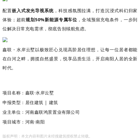
配置
嵌入式发光导视系统
，科技感氛围拉满，打造沉浸式科幻归家
体验；超前
规划
50%新能源专属车位
，全域预留充电条件，一步到
位解决日常充电需求，彻底告别续航焦虑。
鑫联・水岸云墅以极致匠心兑现高阶居住理想，让每一位居者都能
在白河之畔，拥揽自然盛景，悦享品质生活，开启南阳人居的全新
时代。
项目名称：
鑫
联·
水岸云墅
申报类型：居住建筑 | 建筑
业主单位：
河南鑫联鸿景置业有限公司
项目城市：
河南·南阳
版权声明：本文内容和图片未经搜建筑授权禁止转载。