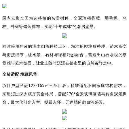
园内云集全国精选移植的名贵树种，全冠珍稀香樟、羽毛枫、乌
桕、朴树等错落排布，实现
“
十年成林
”
的森居盛景。
同时采用严谨的灌木倒角种植工艺，精准把控地形整理、苗木密度
与衔接细节，让水景、石材与绿植巧妙融合，营造出山石水境的尊
贵感与艺术氛围，让业主随时沉浸在都市里的自然谧静之中。
全龄适配
境藏风华
项目户型涵盖
127-165
㎡三至四居，精准适配不同家庭结构需求，
采用短进深大横厅黄金格局，搭配
270°
全景玻璃幕墙与转角观景飘
窗，最大化引光入室、揽景入怀，无遮挡俯瞰白河盛景。