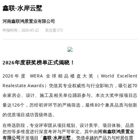
鑫联·水岸云墅
河南鑫联鸿景置业有限公司
申报时间：2026-05-22
关注度:173
2026年度获奖榜单正式揭晓！
2026年度 WERA 全球精品楼盘大奖（World Excellent
Realestate Awards）凭借其专业权威性与行业影响力，吸引超70
余
家房企、设计、施工及相关单位踊跃参与。本次大奖申报项目总
量达126个，历经初评环节的严格筛选，最终80个兼具品质与创新
的优质项目成功晋级终选。
在终选阶段，专业评审团从项目规划、设计美学、项目体验、品质
把控等多维度进行深度考评与严苛审定。
其中由
河南鑫联鸿景置业
有限公司
开发
·
项目
「
鑫联
水岸云墅
」
凭借卓越的产品力与对居住需