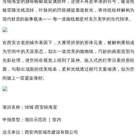
当锦海棠的脉络蜿蜒成金属纹样，这便不再是单薄的符号，暖金色
镀层随光线流转，叶脉间的凹痕捕捉着漫射光，将传统纹样解构为
现代材质的叙事载体
—— 每一道曲线都是对东方美学的当代转译。
在西安古老的城市基因下，大雁塔拱形的形体元素，被解构重组成
为空间中的天花形态，划出一道优美的抛物线，巧妙的曲面造型与
光影处理，使空间在视觉上得到了延伸。嵌入式的灯带沿着拱形轮
廓，勾勒出顶面的优美线条，柔和光线透过精巧天窗倾洒，似为空
间披上一层鎏金薄纱。
项目名称：绿城·西安锦海棠
申报类型：项目示范区 | 室内
业主单位：西安鸿登城市建设有限公司