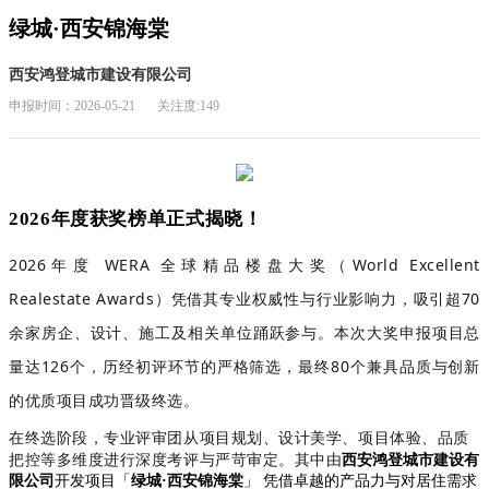
绿城·西安锦海棠
西安鸿登城市建设有限公司
申报时间：2026-05-21
关注度:149
2026年度获奖榜单正式揭晓！
2026年度 WERA 全球精品楼盘大奖（World Excellent
Realestate Awards）凭借其专业权威性与行业影响力，吸引超70
余
家房企、设计、施工及相关单位踊跃参与。本次大奖申报项目总
量达126个，历经初评环节的严格筛选，最终80个兼具品质与创新
的优质项目成功晋级终选。
在终选阶段，专业评审团从项目规划、设计美学、项目体验、品质
把控等多维度进行深度考评与严苛审定。
其中由
西安鸿登城市建设有
限公司
开发
项目
「
绿城·西安锦海棠
」 凭借卓越的产品力与对居住需求