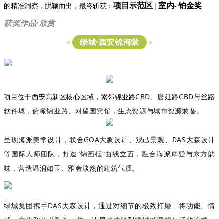
项目示范区 | 室内- 铂金奖
的精准洞察，脱颖而出，最终斩获：
获奖作品·欣赏
绿城·西安锦海棠
CBD、唐延路CBD与丝路
项目位于西安高新区核心区域，紧邻锦业路
软件城，
俯瞰锦业路、对望国宾馆，
生态资源与城市资
源兼备。
呈现海派美学设计，
联合
GOA大象设计、观己景观、DAS大森设计
等国际大师团队，打造“锦画框”曲线立面，融合海派摩登与东方韵
味，营造温润如玉、雅奢淡然的建筑气质。
绿城集团携手
DAS大森设计，通过对细节的极致打磨，将功能、情